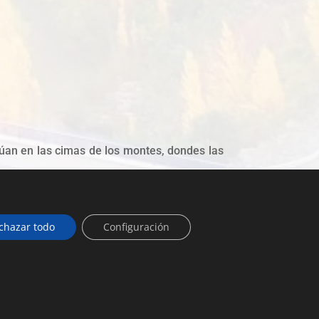
úan en las cimas de los montes, dondes las
bastecimiento, y consiste en una excavación
dra.
chazar todo
Configuración