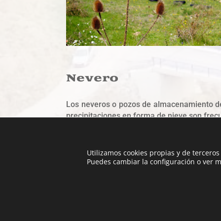
Nevero
Los neveros o pozos de almacenamiento de 
precipitaciones en forma de nieve son frecu
El pozo de nieve o nevero/a que tiene Enci
cilíndrica revestida en su interior con mam
Posee dos aberturas: un orificio de carga y 
Utilizamos cookies propias y de terceros 
Puedes cambiar la configuración o ver m
© 2021 SoyDigital Network, S.L.U
|
Privacida