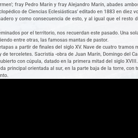
 Carmen’; fray Pedro Marín y fray Alejandro Marín, abades ambo
ciclopédico de Ciencias Eclesiásticas’ editado en 1883 en diez 
adero y como consecuencia de esto, y al igual que el resto 
seminados por el territorio, nos recuerdan este pasado. Una sol
ciendo entre otras, las famosas mantas de pastor.
s etapas a partir de finales del siglo XV. Nave de cuatro tram
 y de terceletes. Sacristía -obra de Juan Marín, Domingo del 
cubierto con cúpula, datado en la primera mitad del siglo XVIII
 principal orientada al sur, en la parte baja de la torre, con
nto.